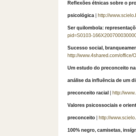
Reﬂexões étnicas sobre o pro
psicológica
|
http://www.sciel
Ser quilombola: representaç
pid=S0103-166X2007000300007&
Sucesso social, branqueamen
http://www.4shared.com/offic
Um estudo do preconceito na 
análise da inﬂuência de um d
preconceito racial
|
http://www
Valores psicossociais e orie
preconceito
|
http://www.scielo
100% negro, camisetas, insígn