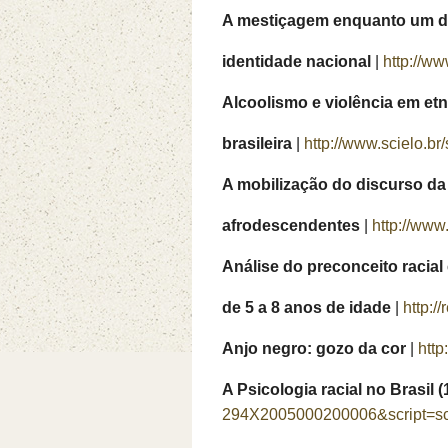
A mestiçagem enquanto um dis
identidade nacional
|
http://w
Alcoolismo e violência em etn
brasileira
|
http://www.scielo.b
A mobilização do discurso da
afrodescendentes
|
http://www
Análise do preconceito racia
de 5 a 8 anos de idade
|
http:/
Anjo negro: gozo da cor
|
htt
A Psicologia racial no Brasil 
294X2005000200006&script=sci