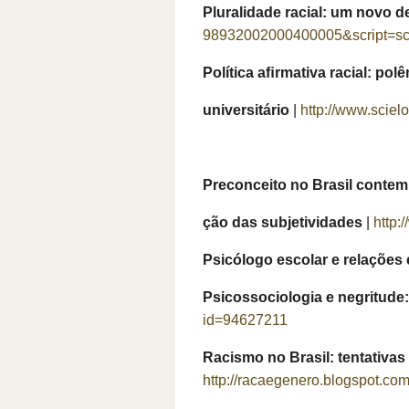
Pluralidade racial: um novo d
98932002000400005&script=sci_
Política aﬁrmativa racial: po
universitário
|
http://www.scie
Preconceito no Brasil contem
ção das subjetividades
|
http:
Psicólogo escolar e relações 
Psicossociologia e negritude
id=94627211
Racismo no Brasil: tentativas 
http://racaegenero.blogspot.com