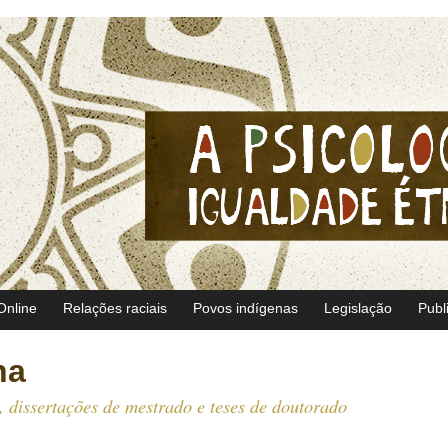
Online
Relações raciais
Povos indígenas
Legislação
Publ
ha
s, dissertações de mestrado e teses de doutorado