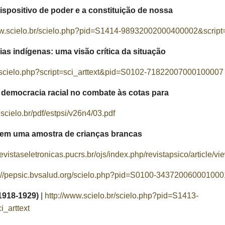
positivo de poder e a constituição de nossa
ww.scielo.br/scielo.php?pid=S1414-98932002000400002&script=s
ias indígenas: uma visão crítica da situação
r/scielo.php?script=sci_arttext&pid=S0102-71822007000100007
 democracia racial no combate às cotas para
.scielo.br/pdf/estpsi/v26n4/03.pdf
l em uma amostra de crianças brancas
/revistaseletronicas.pucrs.br/ojs/index.php/revistapsico/article/
p://pepsic.bvsalud.org/scielo.php?pid=S0100-3437200600010001
(1918-1929)
|
http://www.scielo.br/scielo.php?pid=S1413-
_arttext