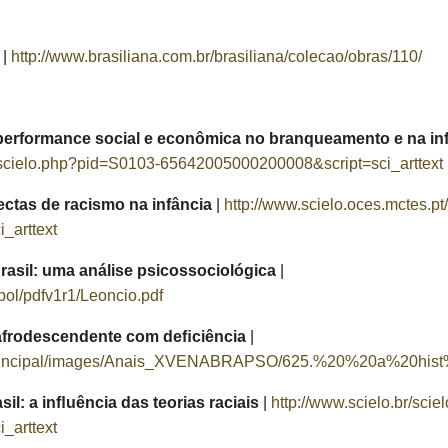
|
http://www.brasiliana.com.br/brasiliana/colecao/obras/110/
a performance social e econômica no branqueamento e na i
r/scielo.php?pid=S0103-65642005000200008&script=sci_arttext
ectas de racismo na infância
|
http://www.scielo.oces.mctes.p
_arttext
rasil: uma análise psicossociológica
|
opol/pdfv1r1/Leoncio.pdf
o afrodescendente com deﬁciência
|
siteprincipal/images/Anais_XVENABRAPSO/625.%20%20a%20h
sil: a inﬂuência das teorias raciais
|
http://www.scielo.br/sci
_arttext