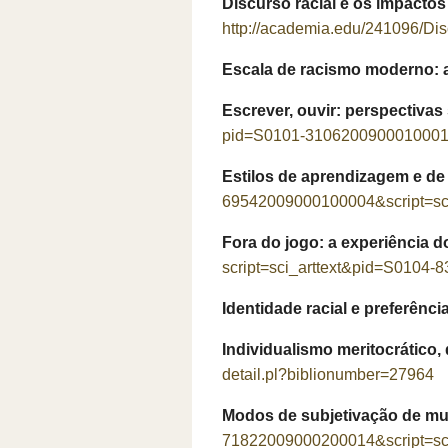
Discurso racial e os impactos
http://academia.edu/241096/Di
Escala de racismo moderno: a
Escrever, ouvir: perspectivas
pid=S0101-31062009000100017&
Estilos de aprendizagem e de
69542009000100004&script=sci
Fora do jogo: a experiência d
script=sci_arttext&pid=S0104
Identidade racial e preferênci
Individualismo meritocrático, 
detail.pl?biblionumber=27964
Modos de subjetivação de mul
71822009000200014&script=sci