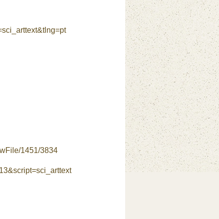
ci_arttext&tlng=pt
viewFile/1451/3834
3&script=sci_arttext