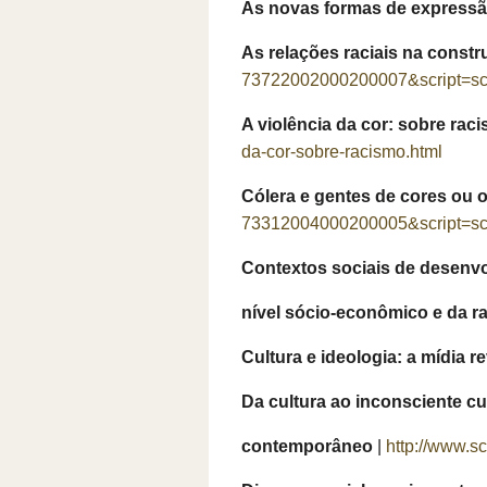
As novas formas de expressã
As relações raciais na const
73722002000200007&script=sci
A violência da cor: sobre raci
da-cor-sobre-racismo.html
Cólera e gentes de cores ou 
73312004000200005&script=sci
Contextos sociais de desenvo
nível sócio-econômico e da r
Cultura e ideologia: a mídia 
Da cultura ao inconsciente cul
contemporâneo
|
http://www.s