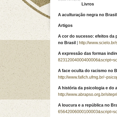
Livros
A aculturação negra no Brasil
Artigos
A cor do sucesso: efeitos d
no Brasil
|
http://www.scielo.b
A expressão das formas indir
82312004000400006&script=sci
A face oculta do racismo no B
http://www.fafich.ufmg.br/~psic
A história da psicologia e d
http://www.abrapso.org.br/
A loucura e a república no Bra
65642006000100003&script=sci