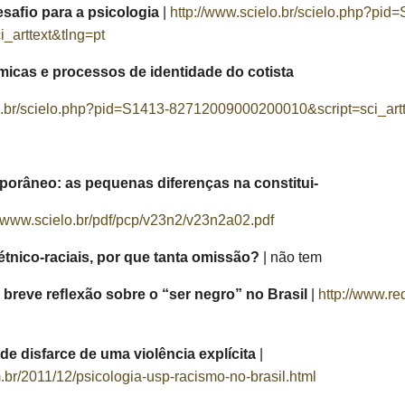
esaﬁo para a psicologia
|
http://www.scielo.br/scielo.php?pid
arttext&tlng=pt
lêmicas e processos de identidade do cotista
lo.br/scielo.php?pid=S1413-82712009000200010&script=sci_artt
porâneo: as pequenas diferenças na constitui-
//www.scielo.br/pdf/pcp/v23n2/v23n2a02.pdf
étnico-raciais, por que tanta omissão?
| não tem
: breve reﬂexão sobre o “ser negro” no Brasil
|
http://www.re
de disfarce de uma violência explícita
|
.br/2011/12/psicologia-usp-racismo-no-brasil.html