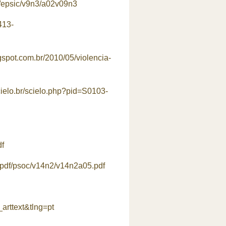
D/epsic/v9n3/a02v09n3
413-
ogspot.com.br/2010/05/violencia-
cielo.br/scielo.php?pid=S0103-
df
r/pdf/psoc/v14n2/v14n2a05.pdf
arttext&tlng=pt