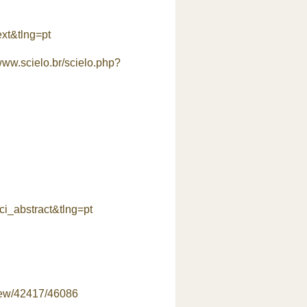
xt&tlng=pt
/www.scielo.br/scielo.php?
i_abstract&tlng=pt
view/42417/46086