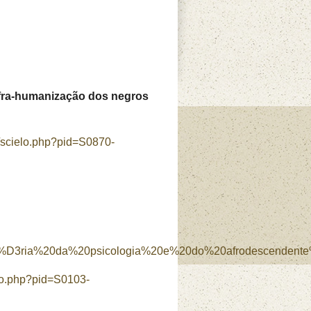
nfra-humanização dos negros
t/scielo.php?pid=S0870-
ist%D3ria%20da%20psicologia%20e%20do%20afrodescendent
elo.php?pid=S0103-