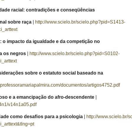
dade racial: contradições e conseqüências
nal sobre raça
|
http://www.scielo.br/scielo.php?pid=S1413-
_arttext
: o impacto da igualdade e da competição no
ra os negros
|
http://www.scielo.br/scielo.php?pid=S0102-
_arttext
siderações sobre o estatuto social baseado na
.professoramariapalmira.com/documentos/artigos4752.pdf
ncioso e a emancipação do afro-descendente
|
v14n1/v14n1a05.pdf
eridade como desaﬁos para a psicologia
|
http://www.scielo.br/
arttext&tlng=pt