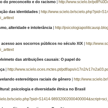
o do preconceito e do racismo
|
http://www.scielo.br/pdf/%0
rução das identidades
|
http://www.scielo.br/scielo.php?pid=S1
_arttext
smo, alteridade e intolerância
|
http://psicologiapoliticausp.bl
o acesso aos socorros públicos no século XIX
|
http://www.s
_arttext
lvimeto das atribuições causais: O papel do
aça
|
http://www.scielo.oces.mctes.pt/pdf/aps/v17n2/v17n2a03.p
revelando estereótipos raciais de gênero
|
http://www.scielo.b
tural: psicologia e diversidade étnica no Brasil
cielo.br/scielo.php?pid=S1414-98932002000400004&script=sci_