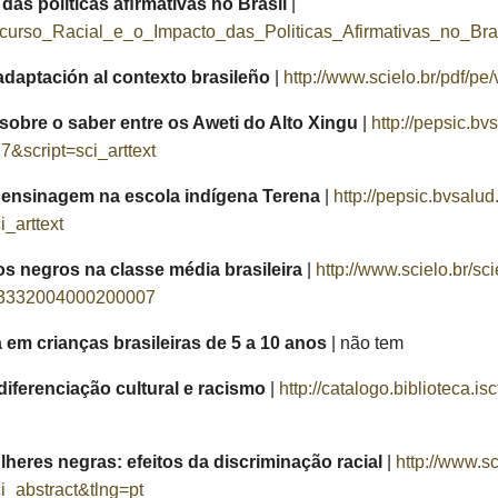
 das políticas aﬁrmativas no Brasil
|
scurso_Racial_e_o_Impacto_das_Politicas_Afirmativas_no_Bra
daptación al contexto brasileño
|
http://www.scielo.br/pdf/p
 sobre o saber entre os Aweti do Alto Xingu
|
http://pepsic.bv
script=sci_arttext
 ensinagem na escola indígena Terena
|
http://pepsic.bvsalu
_arttext
os negros na classe média brasileira
|
http://www.scielo.br/sc
-83332004000200007
a em crianças brasileiras de 5 a 10 anos
| não tem
diferenciação cultural e racismo
|
http://catalogo.biblioteca.is
heres negras: efeitos da discriminação racial
|
http://www.sc
_abstract&tlng=pt