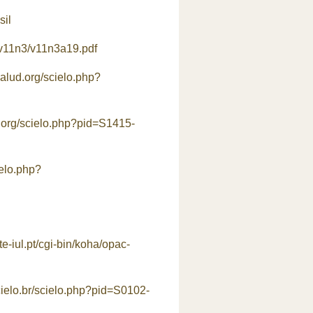
sil
e/v11n3/v11n3a19.pdf
salud.org/scielo.php?
d.org/scielo.php?pid=S1415-
ielo.php?
cte-iul.pt/cgi-bin/koha/opac-
ielo.br/scielo.php?pid=S0102-