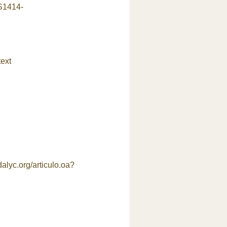
=S1414-
ext
dalyc.org/articulo.oa?