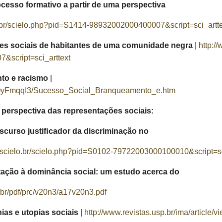
cesso formativo a partir de uma perspectiva
o.br/scielo.php?pid=S1414-98932002000400007&script=sci_artte
ões sociais de habitantes de uma comunidade negra
|
http:/
script=sci_arttext
to e racismo
|
e/OyFmqqI3/Sucesso_Social_Branqueamento_e.htm
perspectiva das representações sociais:
iscurso justiﬁcador da discriminação no
.scielo.br/scielo.php?pid=S0102-79722003000100010&script=sc
ntação à dominância social: um estudo acerca do
.br/pdf/prc/v20n3/a17v20n3.pdf
ias e utopias sociais
|
http://www.revistas.usp.br/ima/article/