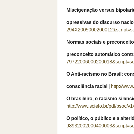
Miscigenação versus bipolari
opressivas do discurso nacio
294X2005000200012&script=sci
Normas sociais e preconceito
preconceito automático cont
79722006000200018&script=sci
O Anti-racismo no Brasil: con
consciência racial
|
http://www
O brasileiro, o racismo sile
http://www.scielo.br/pdf/psoc/
O político, o público e a alt
98932002000400003&script=sci_